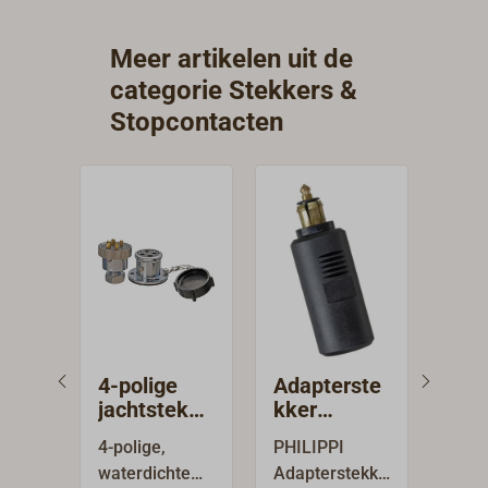
Meer artikelen uit de
categorie Stekkers &
Stopcontacten
4-polige
Adapterste
DIN
jachtstekke
kker
inb
rverbinding
PHILIPPI
con
4-polige,
PHILIPPI
Inbo
kap
waterdichte
Adapterstekke
norm