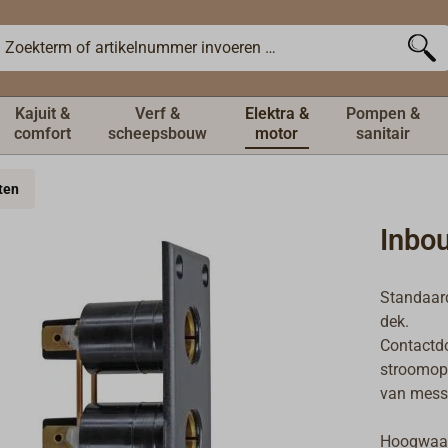
Kajuit &
Verf &
Elektra &
Pompen &
comfort
scheepsbouw
motor
sanitair
ten
Inbo
Standaard
dek.
Contactdo
stroomopn
van messi
Hoogwaard