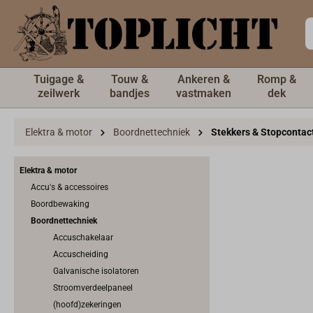
de hoofdinhoud
Tuigage &
Touw &
Ankeren &
Romp &
zeilwerk
bandjes
vastmaken
dek
Elektra & motor
Boordnettechniek
Stekkers & Stopcontac
Elektra & motor
Accu's & accessoires
Boordbewaking
Boordnettechniek
Accuschakelaar
Accuscheiding
Galvanische isolatoren
Stroomverdeelpaneel
(hoofd)zekeringen