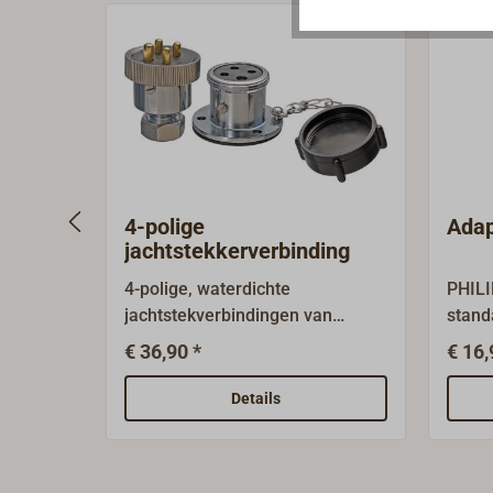
4-polige
Adap
jachtstekkerverbinding
4-polige, waterdichte
PHILI
jachtstekverbindingen van
stand
messing, oppervlak
met b
€ 36,90 *
€ 16,
verchroomd.Opbouw-stopcontact
(siga
met zwarte kunststof
Hoogw
Details
schroefkap. Stekker met
in Ge
wartelmoer en waterdichte
schep
kabelwartel. Kenmerken:Kabel-D
caravans. De cont