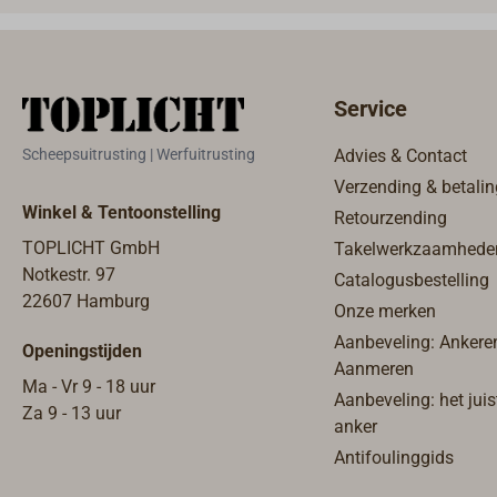
= 8 mm, max. 2,5
messi
mm²,Belastbaarheid tot
zwart 
maximaal 5 A.
Service
Scheepsuitrusting | Werfuitrusting
Advies & Contact
Verzending & betalin
Winkel & Tentoonstelling
Retourzending
TOPLICHT GmbH
Takelwerkzaamhede
Notkestr. 97
Catalogusbestelling
22607 Hamburg
Onze merken
Aanbeveling: Ankere
Openingstijden
Aanmeren
Ma - Vr 9 - 18 uur
Aanbeveling: het juis
Za 9 - 13 uur
anker
Antifoulinggids