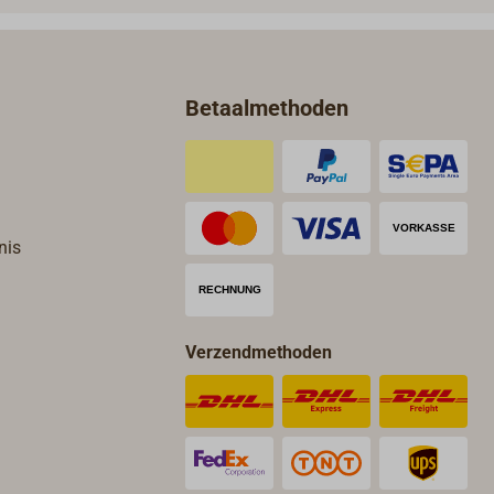
Made
waterdic
ten in
n van
Betaalmethoden
an
nis
Verzendmethoden