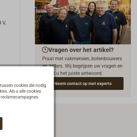
 V,
Vragen over het artikel?
Praat met vakmensen, botenbouwers
en zeilers. Wij begrijpen uw vragen en
geven u het juiste antwoord.
Neem contact op met experts
 tussen cookies die nodig
es. Als u alle cookies
an reclamecampagnes.