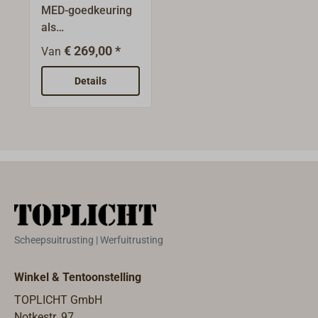
scheepsladder
MED-goedkeuring
als
inschepingsladder.
€ 269,00 *
Van
Onze bootladder
voor zwaar gebruik
Details
- geproduceerd
volgens de ISO 799
norm voor
loodsladders -
heeft hardhouten
treden met
antislipgroeven en
de onderste twee
treden zijn
Scheepsuitrusting | Werfuitrusting
gemaakt van
zwaar rubber. Dit
Winkel & Tentoonstelling
voorkomt dat de
ladder gaat drijven.
TOPLICHT GmbH
Het touw is een 3-
Notkestr. 97