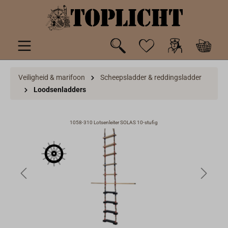
de hoofdinhoud
Veiligheid & marifoon
Scheepsladder & reddingsladder
Loodsenladders
1058-310 Lotsenleiter SOLAS 10-stufig