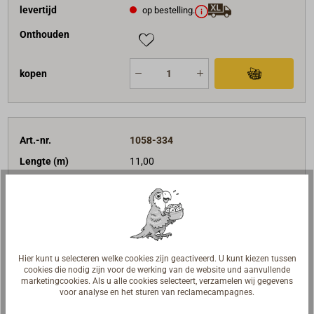
levertijd
op bestelling.
Onthouden
kopen
Art.-nr.
1058-334
Lengte (m)
11,00
Totaal aantal treden
34
Standaard treden
26
in stappen
4
traprubber
4
Hier kunt u selecteren welke cookies zijn geactiveerd. U kunt kiezen tussen
€ 1.395,00*
Prijs per stuk
cookies die nodig zijn voor de werking van de website und aanvullende
netto:
€ 1.172,27
marketingcookies. Als u alle cookies selecteert, verzamelen wij gegevens
voor analyse en het sturen van reclamecampagnes.
levertijd
Klaar voor verzending in 6 - 10 werkdagen