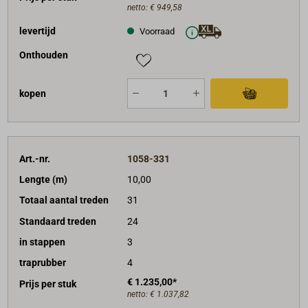
netto:
€ 949,58
levertijd
Voorraad
Onthouden
kopen
Art.-nr.
1058-331
Lengte (m)
10,00
Totaal aantal treden
31
Standaard treden
24
in stappen
3
traprubber
4
€ 1.235,00*
Prijs per stuk
netto:
€ 1.037,82