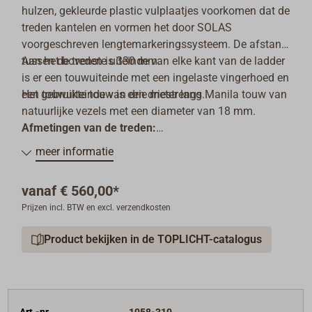
hulzen, gekleurde plastic vulplaatjes voorkomen dat de
treden kantelen en vormen het door SOLAS
voorgeschreven lengtemarkeringssysteem. De afstand
tussen de treden is 330 mm.
Aan het bovenste uiteinde van elke kant van de ladder
is er een touwuiteinde met een ingelaste vingerhoed en
Het gebruikte touw is een driestrengs Manila touw van
een touwuiteinde van drie meter lang.
natuurlijke vezels met een diameter van 18 mm.
Afmetingen van de treden:
Houten trede kort: 525 x 120 x 28 mm
meer informatie
Afbuigende trede: 1800 x 120 x 28 mm
Rubber opstap: 530 x 115 x 52 mm
vanaf
€ 560,00*
Prijzen incl. BTW en excl. verzendkosten
Geleverd met fabriekscertificaat.
Product bekijken in de TOPLICHT-catalogus
Deze ladders zijn verkrijgbaar tot 70 m lengte of als
ladder met één trede (zonder lange deflectortreden).
Art.-nr.
1058-310