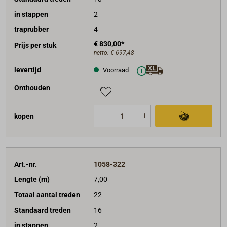
in stappen
2
traprubber
4
€ 830,00*
Prijs per stuk
netto:
€ 697,48
levertijd
Voorraad
Onthouden
kopen
Art.-nr.
1058-322
Lengte (m)
7,00
Totaal aantal treden
22
Standaard treden
16
in stappen
2