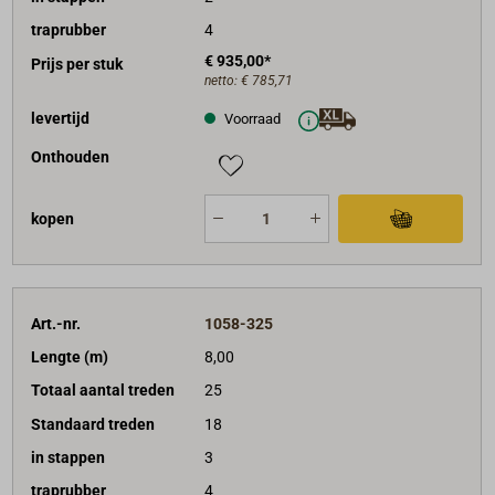
traprubber
4
€ 935,00*
Prijs per stuk
netto:
€ 785,71
levertijd
Voorraad
Onthouden
kopen
Art.-nr.
1058-325
Lengte (m)
8,00
Totaal aantal treden
25
Standaard treden
18
in stappen
3
traprubber
4