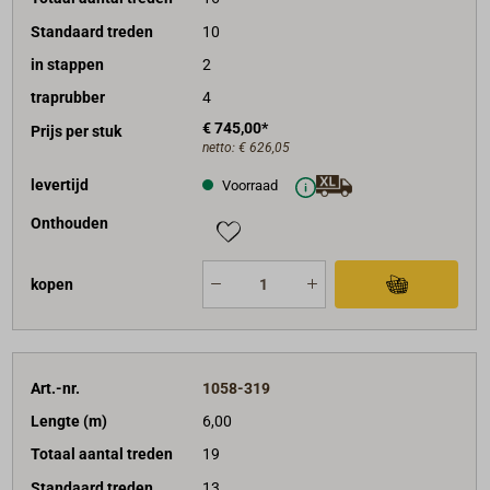
Standaard treden
10
in stappen
2
traprubber
4
€ 745,00*
Prijs per stuk
netto:
€ 626,05
levertijd
Voorraad
Onthouden
kopen
Art.-nr.
1058-319
Lengte (m)
6,00
Totaal aantal treden
19
Standaard treden
13