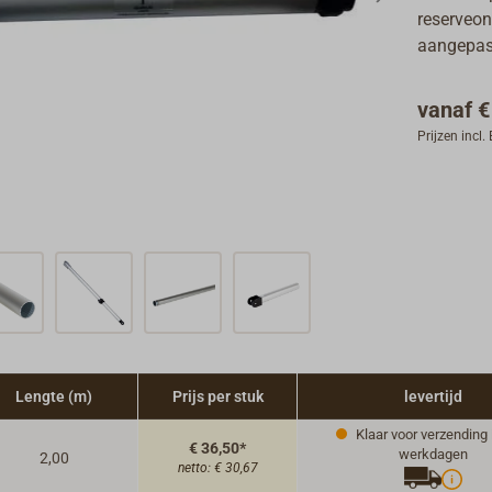
reserveon
aangepas
vanaf
€
Prijzen incl
Lengte (m)
Prijs per stuk
levertijd
Klaar voor verzending i
€ 36,50*
werkdagen
2,00
netto:
€ 30,67