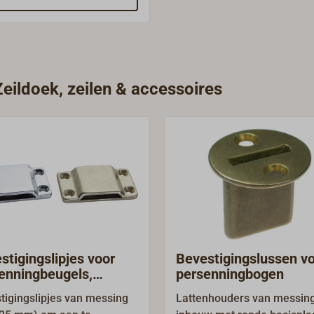
ires &
derdelen\") nog
er op uw eigen jacht worden
t.
Zeildoek, zeilen & accessoires
stigingslipjes voor
Bevestigingslussen v
enningbeugels,
persenningbogen
sing
tigingslipjes van messing
Lattenhouders van messing