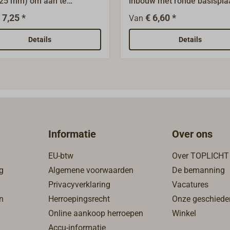
 25 mm) om aan te
inbouw met ronde basispla
even.Oppervlak gepolijst of
30 mm).Afwerking gepolijst
 7,25 *
€ 6,60 *
Van
roomd.Voor latten 18 x 2
verchroomd.Voor latten 18 
mm.
Details
Details
Informatie
Over ons
EU-btw
Over TOPLICHT
g
Algemene voorwaarden
De bemanning
Privacyverklaring
Vacatures
n
Herroepingsrecht
Onze geschiede
Online aankoop herroepen
Winkel
Accu-informatie