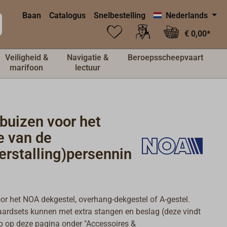
Baan
Catalogus
Snelbestelling
Nederlands
€ 0,00*
Veiligheid &
Navigatie &
Beroepsscheepvaart
marifoon
lectuur
buizen voor het
e van de
erstalling)persennin
or het NOA dekgestel, overhang-dekgestel of A-gestel.
ardsets kunnen met extra stangen en beslag (deze vindt
p op deze pagina onder "Accessoires &