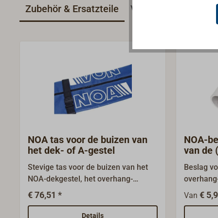
Zubehör & Ersatzteile
Vergelijkbare artike
NOA tas voor de buizen van
NOA-bes
het dek- of A-gestel
van de 
Stevige tas voor de buizen van het
Beslag vo
NOA-dekgestel, het overhang-
overhang-
dekgestel of het A-gestel.In de tas
standaard
€ 76,51 *
€ 5,9
Van
met een tweedelige ritssluiting
beslag en
kunnen de buizen goed worden
verderop 
Details