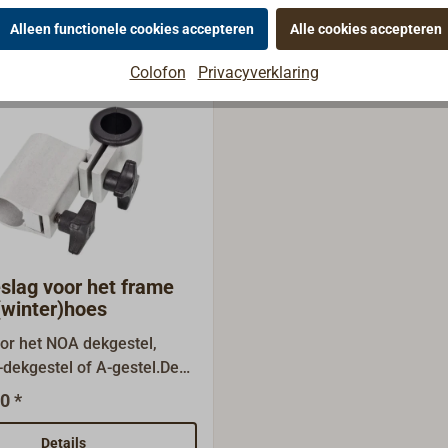
len
Alleen functionele cookies accepteren
Alle cookies accepteren
Colofon
Privacyverklaring
lag voor het frame
(winter)hoes
or het NOA dekgestel,
dekgestel of A-gestel.De
sets kunnen met extra
0 *
 stangen (deze vindt u
op deze pagina onder
Details