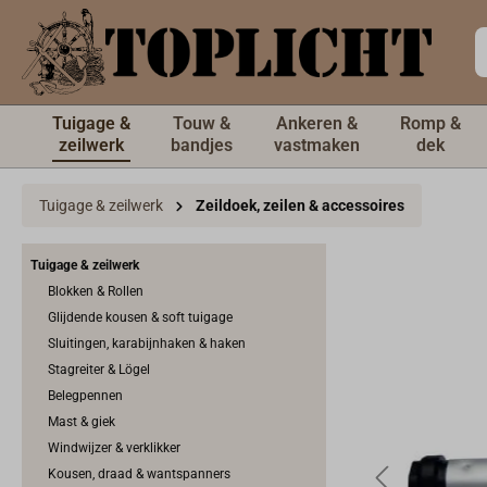
de hoofdinhoud
Tuigage &
Touw &
Ankeren &
Romp &
zeilwerk
bandjes
vastmaken
dek
Tuigage & zeilwerk
Zeildoek, zeilen & accessoires
Tuigage & zeilwerk
Blokken & Rollen
Glijdende kousen & soft tuigage
Sluitingen, karabijnhaken & haken
Stagreiter & Lögel
Belegpennen
Mast & giek
Windwijzer & verklikker
Kousen, draad & wantspanners