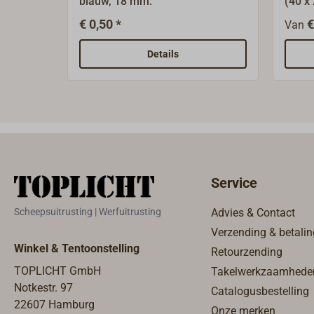
blauw, 18 mm.
(40 x
schro
€ 0,50 *
€
Van
verch
mm.
Details
Service
Scheepsuitrusting | Werfuitrusting
Advies & Contact
Verzending & betalin
Winkel & Tentoonstelling
Retourzending
TOPLICHT GmbH
Takelwerkzaamhede
Notkestr. 97
Catalogusbestelling
22607 Hamburg
Onze merken