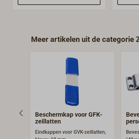
opgeborgen en vervoerd.
\"Accesso
reserveon
specifiek
aangepas
Meer artikelen uit de categorie 
Beschermkap voor GFK-
Beve
zeillatten
pers
mes
Eindkappen voor GVK-zeillatten,
Beves