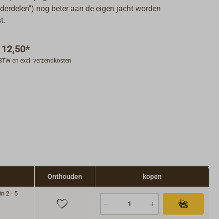
derdelen") nog beter aan de eigen jacht worden
t.
 12,50*
. BTW en excl. verzendkosten
Onthouden
kopen
n 2 - 5