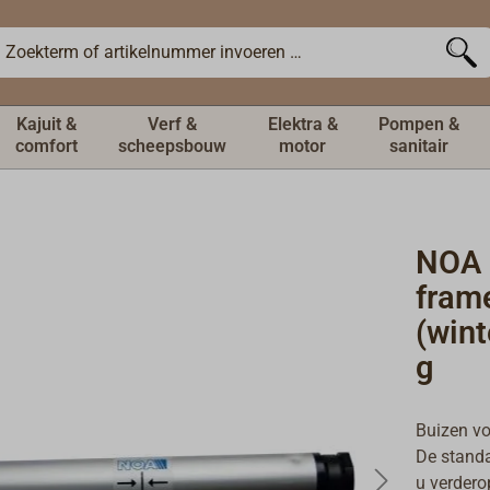
Kajuit &
Verf &
Elektra &
Pompen &
comfort
scheepsbouw
motor
sanitair
NOA 
fram
(wint
g
Buizen vo
De standa
u verdero