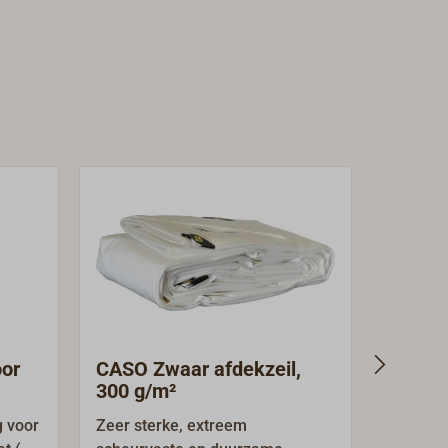
oor
CASO Zwaar afdekzeil,
DURAD
300 g/m²
meter
 voor
Zeer sterke, extreem
DURADO