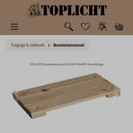
de hoofdinhoud
Tuigage & zeilwerk
Bootsmansstoel
1059-005 Bootsmannsstuhl SCHIFFFAHRT ohne Stropp