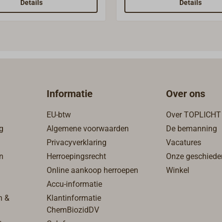
hroefoog).
rollen van polyamide voor v
Details
Details
6 - 8 mm.De knop is onbeh
Informatie
Over ons
EU-btw
Over TOPLICHT
g
Algemene voorwaarden
De bemanning
Privacyverklaring
Vacatures
n
Herroepingsrecht
Onze geschiede
Online aankoop herroepen
Winkel
Accu-informatie
n &
Klantinformatie
ChemBiozidDV