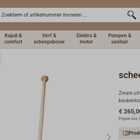
Kajuit &
Verf &
Elektra &
Pompen &
comfort
scheepsbouw
motor
sanitair
sche
Zware ui
beukenho
€ 265,0
Prijzen incl
Prod