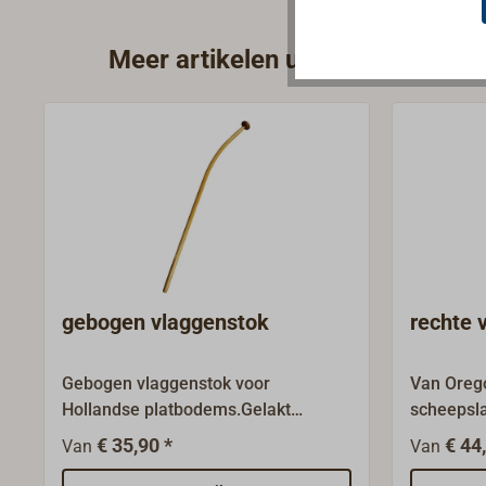
Meer artikelen uit de categorie
gebogen vlaggenstok
rechte 
Gebogen vlaggenstok voor
Van Oreg
Hollandse platbodems.Gelakt
scheepsla
essenhout, met knop van
mahonie.
€ 35,90 *
€ 44
Van
Van
kersenhout, uitvoering zonder
vlaglijn 