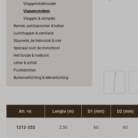
Vlaggenstokhouder
Vlaggenstokken
Vlaggen & wimpels
Ramen, patrijspoorten & luiken
Luchthapper & ventilatie
Stuurwiel, de helmstok & roer
Speciaal voor de motorboot
Het bootje & roeiboot
Letter & schild
Positielichten
Buitenverlichting & dekverlichting
Art.-nr.
Lengte (m)
D1 (mm)
D2 (mm)
1212-252
2,50
60
60