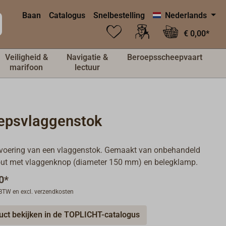
Baan
Catalogus
Snelbestelling
Nederlands
€ 0,00*
Veiligheid &
Navigatie &
Beroepsscheepvaart
marifoon
lectuur
epsvlaggenstok
tvoering van een vlaggenstok. Gemaakt van onbehandeld
ut met vlaggenknop (diameter 150 mm) en belegklamp.
0*
. BTW en excl. verzendkosten
uct bekijken in de TOPLICHT-catalogus