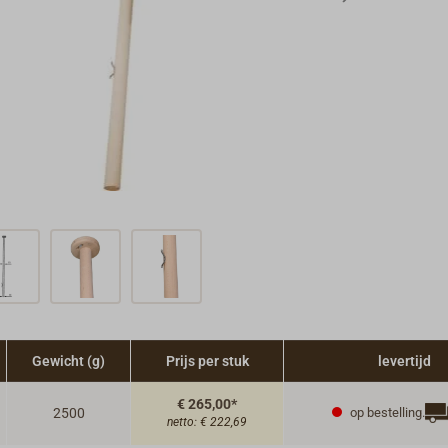
Gewicht (g)
Prijs per stuk
levertijd
€ 265,00*
2500
op bestelling.
netto:
€ 222,69