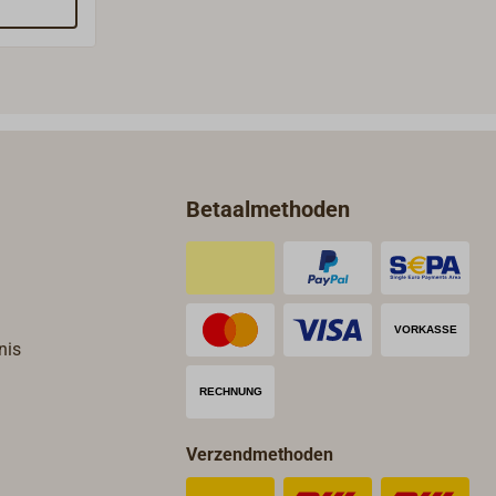
laglijnen
andeld.
Betaalmethoden
nis
Verzendmethoden