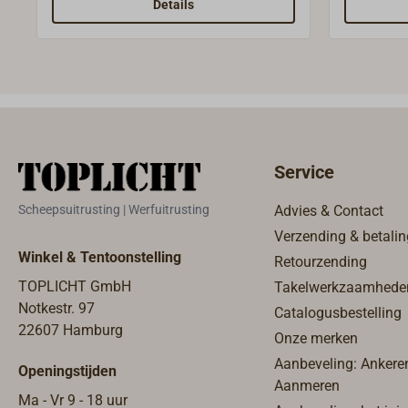
klamp.Let op onze
m, met sc
Details
verzendvoorwaarden voor pakketten
die langer zijn dan 1,10 meter.
Service
Scheepsuitrusting | Werfuitrusting
Advies & Contact
Verzending & betalin
Winkel & Tentoonstelling
Retourzending
TOPLICHT GmbH
Takelwerkzaamhede
Notkestr. 97
Catalogusbestelling
22607 Hamburg
Onze merken
Aanbeveling: Ankere
Openingstijden
Aanmeren
Ma - Vr 9 - 18 uur