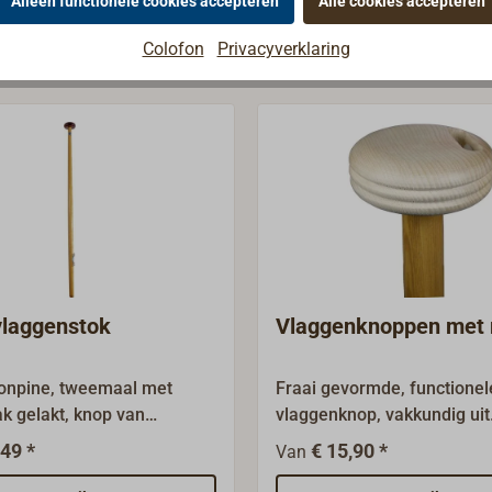
Alleen functionele cookies accepteren
Alle cookies accepteren
Colofon
Privacyverklaring
 Vlaggenstokken
vlaggenstok
Vlaggenknoppen met 
onpine, tweemaal met
Fraai gevormde, functionel
k gelakt, knop van
vlaggenknop, vakkundig uit
Met belegklamp om de
essenhout gedraaid.Met cil
,49 *
€ 15,90 *
Van
te beleggen (0,40 m en 0,50
boring voor de vlaggenstok