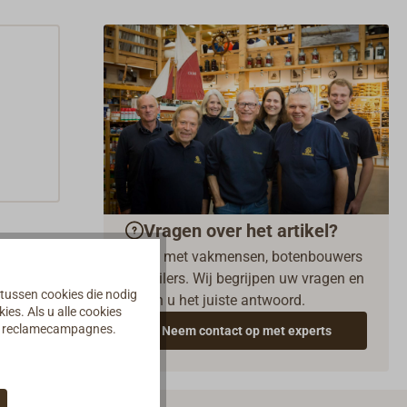
Vragen over het artikel?
Praat met vakmensen, botenbouwers
en zeilers. Wij begrijpen uw vragen en
 tussen cookies die nodig
geven u het juiste antwoord.
es. Als u alle cookies
an reclamecampagnes.
Neem contact op met experts