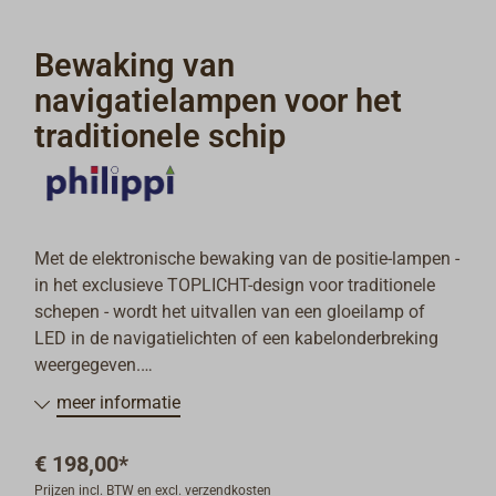
Bewaking van
navigatielampen voor het
traditionele schip
Met de elektronische bewaking van de positie-lampen -
in het exclusieve TOPLICHT-design voor traditionele
schepen - wordt het uitvallen van een gloeilamp of
LED in de navigatielichten of een kabelonderbreking
weergegeven.
Er kunnen tot 5 navigatielichten worden bewaakt
meer informatie
(zijlichten, top-, achter- en ankerlicht).
Het uitvallen van een lanterne wordt door de
€ 198,00*
elektronica gemeld en de betreffende LED op het
Prijzen incl. BTW en excl. verzendkosten