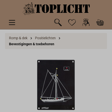
de hoofdinhoud
Romp & dek
Positielichten
Bevestigingen & toebehoren