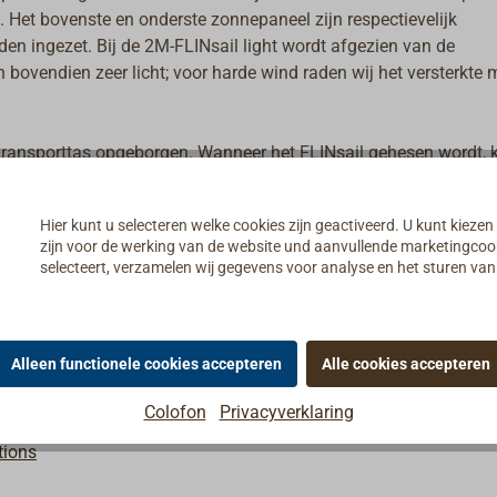
. Het bovenste en onderste zonnepaneel zijn respectievelijk
den ingezet. Bij de 2M-FLINsail light wordt afgezien van de
 bovendien zeer licht; voor harde wind raden wij het versterkte 
e transporttas opgeborgen. Wanneer het FLINsail gehesen wordt, 
estigd, zodat de zonnepanelen - vergelijkbaar met een grootzeil 
Hier kunt u selecteren welke cookies zijn geactiveerd. U kunt kiezen
zijn voor de werking van de website und aanvullende marketingcooki
nelaadregelaar nodig. Voor de 12 Volt werking raden wij de MP
selecteert, verzamelen wij gegevens voor analyse en het sturen v
e u de laadprestatie via de smartphone kunt monitoren. De app
Alleen functionele cookies accepteren
Alle cookies accepteren
Colofon
Privacyverklaring
tions