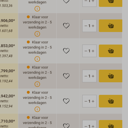
netto:
werkdagen
1.503,36
et zeilen wordt het FLINsail in de meegeleverde
Klaar voor
tas opgeborgen. Wanneer het FLINsail gehesen wordt, kan
.906,00*
verzending in 2 - 5
t elastische lussen aan de grootgiek worden bevestigd,
netto:
werkdagen
1.601,68
zonnepanelen - vergelijkbaar met een grootzeil uit lazy
 de Mast kunnen worden getrokken.
Klaar voor
.853,00*
verzending in 2 - 5
netto:
werkdagen
2.397,48
Klaar voor
.799,00*
verzending in 2 - 5
netto:
werkdagen
3.192,44
Klaar voor
.942,00*
verzending in 2 - 5
netto:
werkdagen
4.152,94
Klaar voor
.710,00*
verzending in 2 - 5
netto:
werkdagen