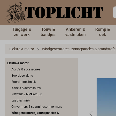
de hoofdinhoud
Tuigage &
Touw &
Ankeren &
Romp &
zeilwerk
bandjes
vastmaken
dek
Elektra & motor
Windgeneratoren, zonnepanelen & brandstofce
Elektra & motor
Accu's & accessoires
Boordbewaking
Boordnettechniek
Kabels & accessoires
Netwerk & NMEA2000
Laadtechniek
Omvormers & spanningsomvormers
Windgeneratoren, zonnepanelen &