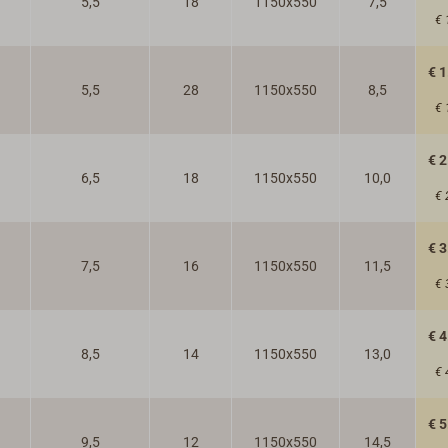
5,5
18
1150x550
7,5
€ 
Tijdens h
transport
€ 1
de tas me
5,5
28
1150x550
8,5
€ 
zodat de 
bags - in
€ 2
6,5
18
1150x550
10,0
€ 
€ 3
7,5
16
1150x550
11,5
€ 
€ 4
8,5
14
1150x550
13,0
€ 
€ 5
9,5
12
1150x550
14,5