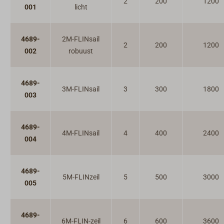
2
200
1200
001
licht
4689-
2M-FLINsail
2
200
1200
002
robuust
4689-
3M-FLINsail
3
300
1800
003
4689-
4M-FLINsail
4
400
2400
004
4689-
5M-FLINzeil
5
500
3000
005
4689-
6M-FLIN-zeil
6
600
3600