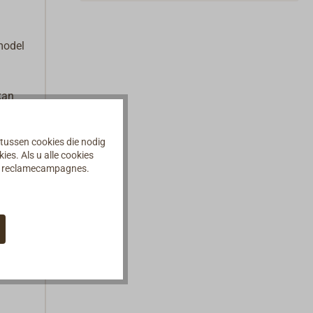
model
kan
uit
 tussen cookies die nodig
es. Als u alle cookies
PT
an reclamecampagnes.
 helpt