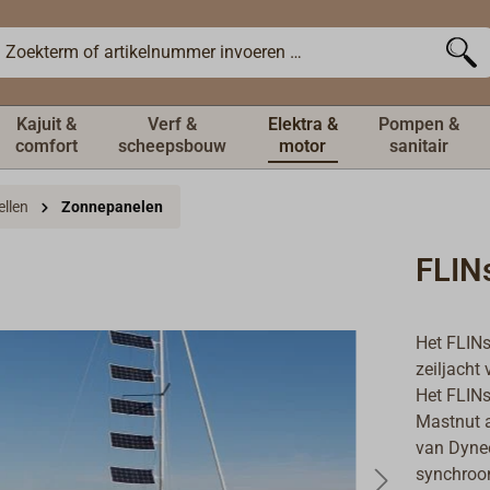
Kajuit &
Verf &
Elektra &
Pompen &
comfort
scheepsbouw
motor
sanitair
llen
Zonnepanelen
FLIN
Het FLINs
zeiljacht 
Het FLINs
Mastnut a
van Dyne
synchroon