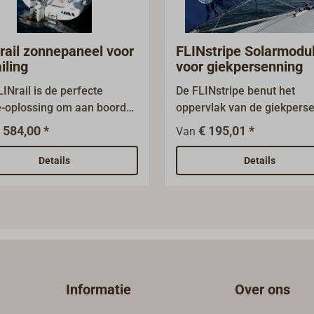
rail zonnepaneel voor
FLINstripe Solarmodu
iling
voor giekpersenning
INrail is de perfecte
De FLINstripe benut het
-oplossing om aan boord
oppervlak van de giekpers
 monteren. Het bifaciale
om zonne-energie te gener
 584,00 *
€ 195,01 *
Van
paneel gebruikt de voor-
en zo de accu opgeladen te
hterkant om zonne-energie
houden. Afhankelijk van de
Details
Details
 vangen en levert daardoor
lengte van de giek kunnen t
erticale montage
drie FLINstripes met elkaar
lijkbare dagopbrengsten
worden verbonden.Het
wee klassieke zonnepanelen
zonnepaneel wordt met
ezelfde afmeting.Het
klittenbandstrips aan de
em kan eenvoudig met de
giekpersenning of aan de l
egreerde klemmen in de
bag bevestigd en kan zowe
Informatie
Over ons
gsdraad van uw jacht
anker en in de haven als ti
n gehangen. Extra lijnen
het zeilen worden gebruikt.