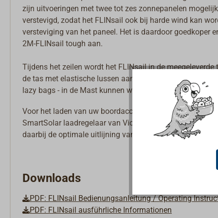
zijn uitvoeringen met twee tot zes zonnepanelen mogelijk
verstevigd, zodat het FLINsail ook bij harde wind kan wor
versteviging van het paneel. Het is daardoor goedkoper en
2M-FLINsail tough aan.
Tijdens het zeilen wordt het FLINsail in de meegeleverd
de tas met elastische lussen aan de grootgiek worden bev
lazy bags - in de Mast kunnen worden getrokken.
Voor het laden van uw boordaccu's is bovendien een zon
SmartSolar laadregelaar van Victron Energie aan, waarme
daarbij de optimale uitlijning van uw FLINsail te vinden.
Downloads
PDF: FLINsail Bedienungsanleitung / Operating Instruc
PDF: FLINsail ausführliche Informationen