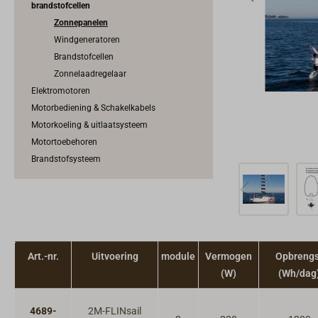
brandstofcellen
Zonnepanelen
Windgeneratoren
Brandstofcellen
Zonnelaadregelaar
Elektromotoren
Motorbediening & Schakelkabels
Motorkoeling & uitlaatsysteem
Motortoebehoren
Brandstofsysteem
Art.-nr.
Uitvoering
module
Vermogen
Opbrengs
(W)
(Wh/dag
4689-
2M-FLINsail