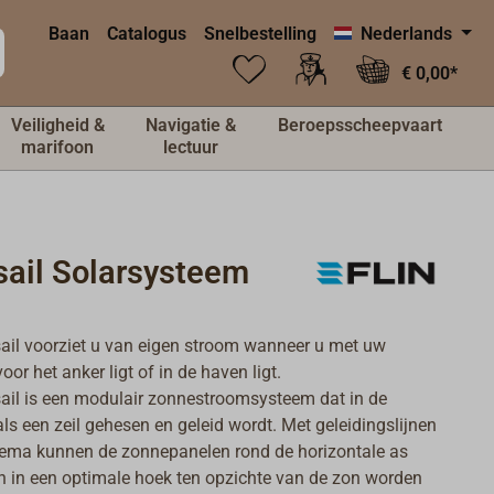
Baan
Catalogus
Snelbestelling
Nederlands
€ 0,00*
Veiligheid &
Navigatie &
Beroepsscheepvaart
marifoon
lectuur
sail Solarsysteem
ail voorziet u van eigen stroom wanneer u met uw
voor het anker ligt of in de haven ligt.
ail is een modulair zonnestroomsysteem dat in de
ls een zeil gehesen en geleid wordt. Met geleidingslijnen
ema kunnen de zonnepanelen rond de horizontale as
 in een optimale hoek ten opzichte van de zon worden