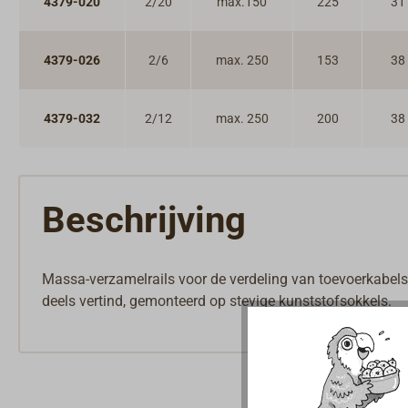
4379-020
2/20
max.150
225
31
4379-026
2/6
max. 250
153
38
4379-032
2/12
max. 250
200
38
Beschrijving
Massa-verzamelrails voor de verdeling van toevoerkabels
deels vertind, gemonteerd op stevige kunststofsokkels.