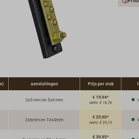
Prod
m)
aansluitingen
Prijs per stuk
l
€ 19,94*
2x5 mm en 5x4 mm
V
netto:
€ 16,76
€ 29,90*
2x6mm en 10x4mm
V
netto:
€ 25,13
€ 39,95*