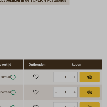
uct bekijken in de TOPLICHT-catalogus
evertijd
Onthouden
kopen
oorraad
oorraad