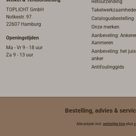
Retourzending
TOPLICHT GmbH
Takelwerkzaamhede
Notkestr. 97
Catalogusbestelling
22607 Hamburg
Onze merken
Aanbeveling: Ankere
Openingstijden
Aanmeren
Ma - Vr 9 - 18 uur
Aanbeveling: het juis
Za 9 - 13 uur
anker
Antifoulinggids
Bestelling, advies & servic
Alle prijzen incl.
wettelijke btw
plus
v