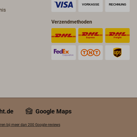
nis
Verzendmethoden
ht.de
Google Maps
rren bij meer dan 200 Google‑reviews