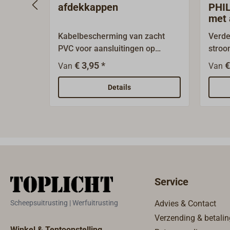
afdekkappen
PHIL
met 
Kabelbescherming van zacht
Verde
PVC voor aansluitingen op
stroo
verdeelkasten en grote
mm dr
€ 3,95 *
€
Van
Van
verbruikers.
type 
aftak
Details
Service
Scheepsuitrusting | Werfuitrusting
Advies & Contact
Verzending & betalin
Winkel & Tentoonstelling