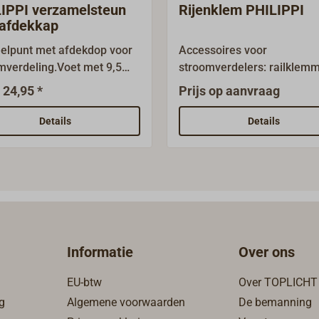
IPPI verzamelsteun
Rijenklem PHILIPPI
afdekkap
elpunt met afdekdop voor
Accessoires voor
mverdeling.Voet met 9,5
stroomverdelers: railklem
aadbout.Ook leverbaar als
met aansluitparen op DIN-ra
 24,95 *
Prijs op aanvraag
SSP1 zonder extra
dienen voor het overzichteli
kingen.
aansluiten van de
Details
Details
verbruikersleidingen en de
schakelborden.De minpolen
via een gezamenlijke
verzamelrail overbrugd.RK
10:6x4mm² & 4x6mm², RKL
14:7x4mm² & 7x6mm².
Informatie
Over ons
EU-btw
Over TOPLICHT
g
Algemene voorwaarden
De bemanning