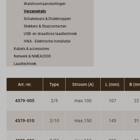
Walstroomaansluitingen
Verzamelrails
Schakelaars & Drukknoppen
Stekkers & Stopcontacten
USB- en draadloze laadtechniek
HNA - Elektrische installatie
Kabels & accessoires
Netwerk & NMEA2000
Laadtechniek
Omvormers & spanningsomvormers
Windgeneratoren, zonnepanelen &
Art.-nr.
Type
Stroom (A)
L (mm)
B (m
brandstofcellen
Elektromotoren
Motorbediening & Schakelkabels
4379-005
2/5
max.100
107
22
Motorkoeling & uitlaatsysteem
Motortoebehoren
4379-010
2/10
max.150
145
31
Brandstofsysteem