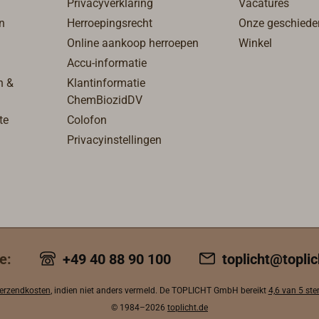
Privacyverklaring
Vacatures
n
Herroepingsrecht
Onze geschiede
Online aankoop herroepen
Winkel
Accu-informatie
n &
Klantinformatie
ChemBiozidDV
te
Colofon
Privacyinstellingen
e:
+49 40 88 90 100
toplicht@toplic
erzendkosten
, indien niet anders vermeld. De TOPLICHT GmbH bereikt
4,6 van 5 ste
© 1984–2026
toplicht.de