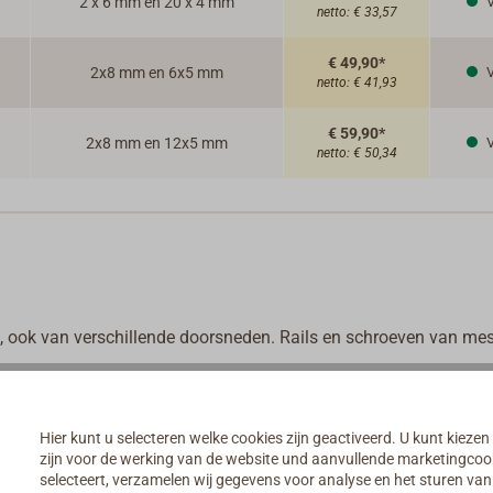
2 x 6 mm en 20 x 4 mm
V
netto:
€ 33,57
€ 49,90*
2x8 mm en 6x5 mm
V
netto:
€ 41,93
€ 59,90*
2x8 mm en 12x5 mm
V
netto:
€ 50,34
, ook van verschillende doorsneden. Rails en schroeven van mes
Hier kunt u selecteren welke cookies zijn geactiveerd. U kunt kiezen
zijn voor de werking van de website und aanvullende marketingcooki
selecteert, verzamelen wij gegevens voor analyse en het sturen v