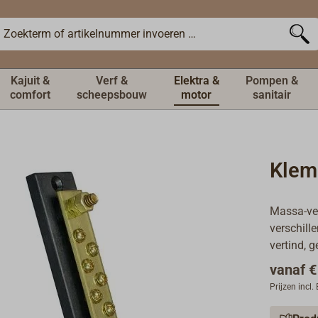
Kajuit &
Verf &
Elektra &
Pompen &
comfort
scheepsbouw
motor
sanitair
Klems
Massa-ver
verschill
vertind, 
vanaf
€
Prijzen incl