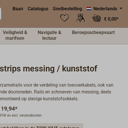
Baan
Catalogus
Snelbestelling
Nederlands
€ 0,00*
Veiligheid &
Navigatie &
Beroepsscheepvaart
marifoon
lectuur
trips messing / kunststof
zamelrails voor de verdeling van toevoerkabels, ook van
ende doorsneden. Rails en schroeven van messing, deels
gemonteerd op stevige kunststofsokkels.
 19,94*
. BTW en excl. verzendkosten