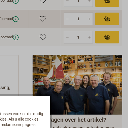
oorraad
oorraad
oorraad
sing,
 tussen cookies die nodig
Vragen over het artikel?
es. Als u alle cookies
an reclamecampagnes.
Praat met vakmensen, botenbouwers