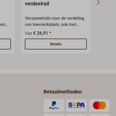
verdeelrail
verza
Verzamelrails voor de verdeling
Bouten 
men
van toevoerkabels, ook met
van kab
il
verschillende doorsneden, bijv.
op solid
€ 26,91 *
€ 6
Van
Van
jk
van massa-geleiders.Rails en
schroeven van messing,
Details
gedeeltelijk vertind, gemonteerd
 zijn
op stevige kunststofsokkels.
L
Betaalmethoden