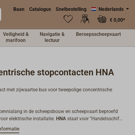
Baan
Catalogus
Snelbestelling
Nederlands
€ 0,00*
Veiligheid &
Navigatie &
Beroepsscheepvaart
marifoon
lectuur
entrische stopcontacten HNA
ct met zijwaartse bus voor tweepolige concentrische
cennialang in de scheepsbouw en scheepvaart beproefd
oor elektrische installatie.
HNA
staat voor "Handelsschiff-
sschuss" - een traditionele normeringsafspraak die
nformatie
dig in de DIN wordt voortgezet.