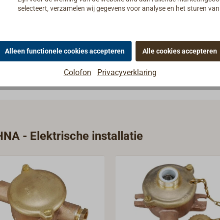
selecteert, verzamelen wij gegevens voor analyse en het sturen v
ficatiebureaus; veel ervan zijn door Germanischer Lloyd typege
Alleen functionele cookies accepteren
Alle cookies accepteren
enten en alle reserveonderdelen leverbaar.
Colofon
Privacyverklaring
NA - Elektrische installatie