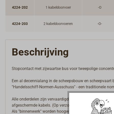
4224-202
1 kabeldoorvoer
-O
4224-203
2 kabeldoorvoeren
-O-
Beschrijving
Stopcontact met zijwaartse bus voor tweepolige concentr
Een al decennialang in de scheepsbouw en scheepvaart be
"Handelsschiff-Normen-Ausschuss" - een traditionele nor
Alle onderdelen zijn vervaardigd uit zwaar messing en ui
afgeschermde kabels. (Op verzoek kunnen ook invoeren v
Als "binnenwerk" worden hoogwaardige en duurzame kera