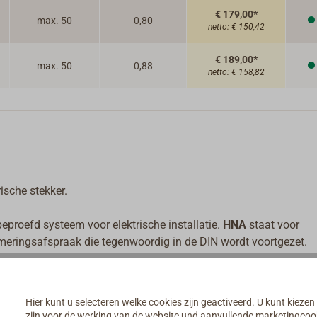
€ 179,00*
max. 50
0,80
netto:
€ 150,42
€ 189,00*
max. 50
0,88
netto:
€ 158,82
ische stekker.
proefd systeem voor elektrische installatie.
HNA
staat voor
meringsafspraak die tegenwoordig in de DIN wordt voortgezet.
tgerust met waterdichte kabelinvoeren type W14 voor niet-
an het type Z voor afgeschermde kabels geleverd worden).
Hier kunt u selecteren welke cookies zijn geactiveerd. U kunt kiezen
mische elektrische onderdelen gebruikt.
zijn voor de werking van de website und aanvullende marketingcooki