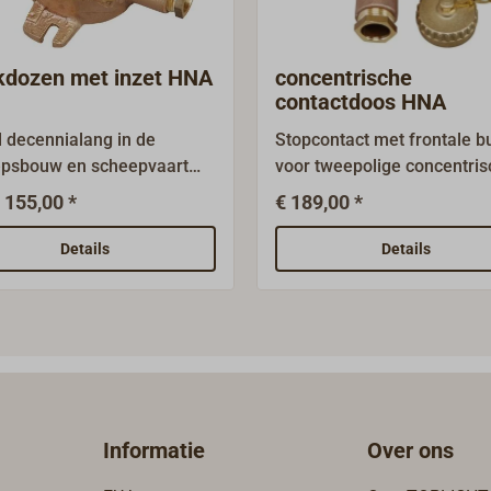
kdozen met inzet HNA
concentrische
contactdoos HNA
l decennialang in de
Stopcontact met frontale b
psbouw en scheepvaart
voor tweepolige concentri
efd systeem voor de
stekker.Een al decennialang
 155,00 *
€ 189,00 *
ische installatie.HNA staat
de scheepsbouw en de
"Handelsschiff-Normen-
scheepvaart beproefd sys
Details
Details
huss" - een traditionele
voor elektrische installatie
lisatieovereenkomst die
staat voor "Handelsschiff-
woordig in de DIN wordt
Normen-Ausschuss" - een
gezet.Alle onderdelen zijn
traditionele
ardigd uit zwaar messing
normalisatieovereenkomst 
tgerust met waterdichte
tegenwoordig in de DIN wo
invoeren type W14 voor
voortgezet.Alle onderdelen 
Informatie
Over ons
chermde kabels. (Op
vervaardigd uit zwaar mes
ek kunnen ook invoeren
en uitgerust met waterdich