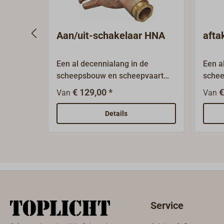
Aan/uit-schakelaar HNA
afta
Een al decennialang in de
Een a
scheepsbouw en scheepvaart
schee
beproefd systeem voor
bepro
€ 129,00 *
€
Van
Van
elektrische installatie.HNA staat
elektr
voor "Handelsschiff-Normen-
voor 
Details
Ausschuss" - een traditionele
Aussc
normalisatie-overeenkomst die
norma
tegenwoordig in de DIN wordt
tegen
voortgezet.Alle onderdelen zijn
voort
gemaakt van zwaar messing en
verva
uitgerust met waterdichte
en ui
kabelinvoeren type W14 voor
kabel
Service
ongeschermde kabels.(Op
onges
verzoek kunnen ook invoeren
verzo