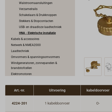
Walstroomaansluitingen
Verzamelrails
Schakelaars & Drukknoppen
Stekkers & Stopcontacten
USB- en draadloze laadtechniek
HNA - Elektrische installatie
Kabels & accessoires
Netwerk & NMEA2000
Laadtechniek
Omvormers & spanningsomvormers
Windgeneratoren, zonnepanelen &
brandstofcellen
Elektromotoren
Motorbediening & Schakelkabels
Motorkoeling & uitlaatsysteem
Art.-nr.
Uitvoering
kabeldoorvoer
Motortoebehoren
Brandstofsysteem
4224-201
1 kabeldoorvoer
O-