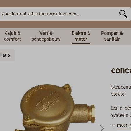
Kajuit &
Verf &
Elektra &
Pompen &
comfort
scheepsbouw
motor
sanitair
llatie
conc
Stopconta
stekker.
Een al de
systeem v
Normen-Au
meer i
tegenwoor