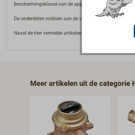
Beschermingsklasse van de apparaten: IP56.
De onderdelen voldoen aan de voorschriften van de classi
Naast de hier vermelde artikelen zijn aanvullende compon
Meer artikelen uit de categorie H