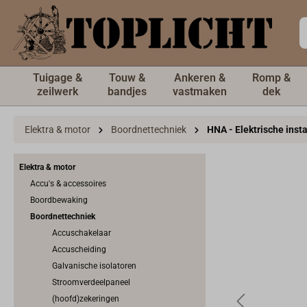
de hoofdinhoud
Tuigage &
Touw &
Ankeren &
Romp &
zeilwerk
bandjes
vastmaken
dek
Elektra & motor
Boordnettechniek
HNA - Elektrische insta
Elektra & motor
Accu's & accessoires
Boordbewaking
Boordnettechniek
Accuschakelaar
Accuscheiding
Galvanische isolatoren
Stroomverdeelpaneel
(hoofd)zekeringen