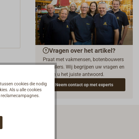
Vragen over het artikel?
Praat met vakmensen, botenbouwers
en zeilers. Wij begrijpen uw vragen en
geven u het juiste antwoord.
 tussen cookies die nodig
Neem contact op met experts
es. Als u alle cookies
an reclamecampagnes.