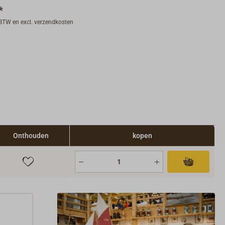
*
. BTW en excl. verzendkosten
Onthouden
kopen