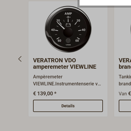
VERATRON VDO
VER
amperemeter VIEWLINE
bran
VIE
Ampèremeter
Tanki
VIEWLINE.Instrumentenserie van
brand
de Duitse marktleider met meer
met d
€ 139,00 *
€
Van
dan 50 jaar ervaring in de
bijbe
maritieme sector. VDO-VIEWLINE
de le
Details
biedt de modernste technologie,
apart
de hoogste verwerkingskwaliteit
(domp
en technische perfectie: modern,
hevel