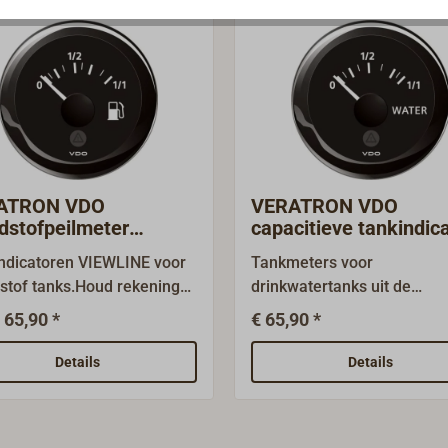
ATRON VDO
VERATRON VDO
dstofpeilmeter
capacitieve tankindic
WLINE
voor drinkwater VIEW
ndicatoren VIEWLINE voor
Tankmeters voor
stof tanks.Houd rekening
drinkwatertanks uit de
e toepasbaarheid van de
VIEWLINE-serie van
 65,90 *
€ 65,90 *
horende zenders, die niet bij
VDO.Opschrift "WATER". De
vering zijn inbegrepen en
meter kan alleen in combin
Details
Details
 besteld moeten worden
met een capacitatieve zen
elbuisgever of
worden geïnstalleerd. VDO-
gever). VDO-VIEWLINE
VIEWLINE biedt moderne