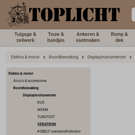
de hoofdinhoud
Tuigage &
Touw &
Ankeren &
Romp &
zeilwerk
bandjes
vastmaken
dek
Elektra & motor
Boordbewaking
Displayinstrumenten
Elektra & motor
Accu's & accessoires
Boordbewaking
Displayinstrumenten
KUS
WEMA
TUROTEST
VERATRON
KOBELT roerstandindicator