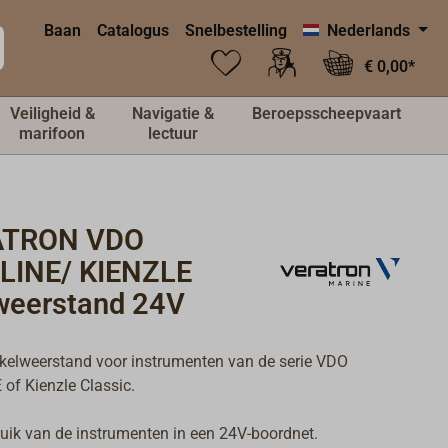
Baan
Catalogus
Snelbestelling
Nederlands
€ 0,00*
Veiligheid &
Navigatie &
Beroepsscheepvaart
marifoon
lectuur
ATRON VDO
LINE/ KIENZLE
weerstand 24V
kelweerstand voor instrumenten van de serie VDO
of Kienzle Classic.
uik van de instrumenten in een 24V-boordnet.