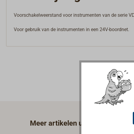
Voorschakelweerstand voor instrumenten van de serie VD
Voor gebruik van de instrumenten in een 24V-boordnet.
Meer artikelen uit de categori