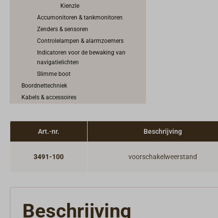
Kienzle
Accumonitoren & tankmonitoren
Zenders & sensoren
Controlelampen & alarmzoemers
Indicatoren voor de bewaking van
navigatielichten
Slimme boot
Boordnettechniek
Kabels & accessoires
Netwerk & NMEA2000
Laadtechniek
Art.-nr.
Beschrijving
Omvormers & spanningsomvormers
Windgeneratoren, zonnepanelen &
brandstofcellen
3491-100
voorschakelweerstand
Elektromotoren
Motorbediening & Schakelkabels
Motorkoeling & uitlaatsysteem
Motortoebehoren
Beschrijving
Brandstofsysteem