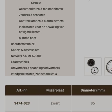
Kienzle
Accumonitoren & tankmonitoren
Zenders & sensoren
Controlelampen & alarmzoemers
Indicatoren voor de bewaking van
navigatielichten
Slimme boot
Boordnettechniek
Kabels & accessoires
Netwerk & NMEA2000
Laadtechniek
Omvormers & spanningsomvormers
Windgeneratoren, zonnepanelen &
brandstofcellen
Elektromotoren
Art.-nr.
wijzerplaat
Diameter (mm)
Motorbediening & Schakelkabels
Motorkoeling & uitlaatsysteem
Motortoebehoren
3474-023
zwart
85
Brandstofsysteem