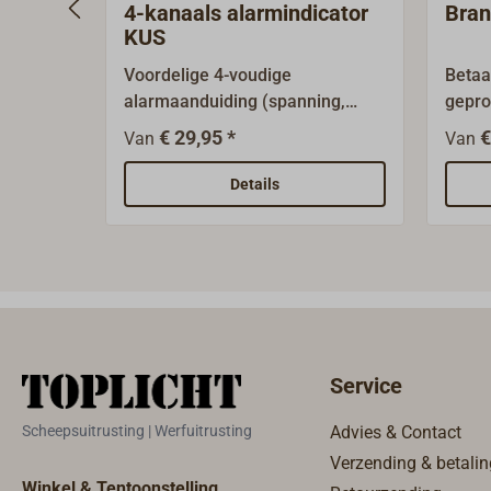
4-kanaals alarmindicator
Bran
bijpassende artikelen hieronder.
KUS
Voordelige 4-voudige
Betaa
alarmaanduiding (spanning,
gepro
motor, temperatuur en olie),
werel
€ 29,95 *
€
Van
Van
geproduceerd door een van 's
instr
werelds toonaangevende
t tot
Details
instrumentenfabrikanten.Waterdi
glas,
cht tot 1 meter (IP67), met
eigen
gebogen glas, uitstekende anti-
verlic
condens-eigenschappen en RVS-
oranj
ring.De verlichting is instelbaar
voedi
op oranje-rood of geel, de
V. Inb
bedrijfsspanning is 12 V of 24 V.
instr
Service
Inbouw is mogelijk in
dikte
instrumentenpanelen tot 20 mm
inbou
Scheepsuitrusting | Werfuitrusting
Advies & Contact
dikte.Rond instrument met een
mm.Le
Verzending & betalin
inbouwdiameter van 52
of een
Winkel & Tentoonstelling