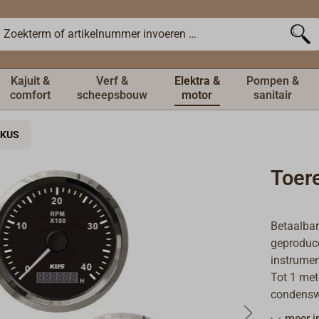
Kajuit &
Verf &
Elektra &
Pompen &
comfort
scheepsbouw
motor
sanitair
KUS
Toer
Betaalbar
geproduce
instrumen
Tot 1 met
condensw
De verlich
meer i