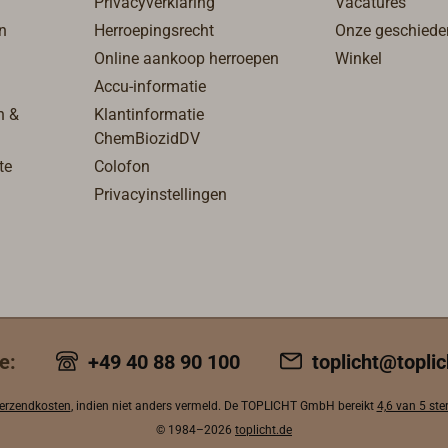
Privacyverklaring
Vacatures
wijzerplaat.
n
Herroepingsrecht
Onze geschiede
Online aankoop herroepen
Winkel
Accu-informatie
n &
Klantinformatie
ChemBiozidDV
te
Colofon
Privacyinstellingen
e:
+49 40 88 90 100
toplicht@toplic
erzendkosten
, indien niet anders vermeld. De TOPLICHT GmbH bereikt
4,6 van 5 ste
© 1984–2026
toplicht.de