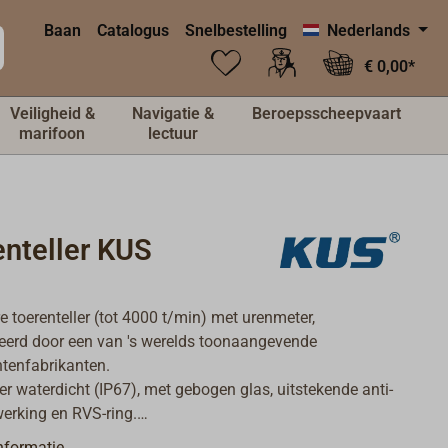
Baan
Catalogus
Snelbestelling
Nederlands
€ 0,00*
Veiligheid &
Navigatie &
Beroepsscheepvaart
marifoon
lectuur
enteller KUS
e toerenteller (tot 4000 t/min) met urenmeter,
erd door een van 's werelds toonaangevende
tenfabrikanten.
er waterdicht (IP67), met gebogen glas, uitstekende anti-
erking en RVS-ring.
ting is instelbaar op oranje-rood of geel, de
nformatie