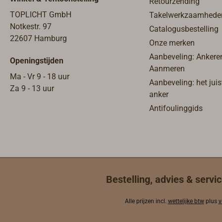
Retourzending
mm.Leverbaar met een zwarte
of witte wijzerplaat.
TOPLICHT GmbH
Takelwerkzaamhede
Notkestr. 97
Catalogusbestelling
22607 Hamburg
Onze merken
Aanbeveling: Ankere
Openingstijden
Aanmeren
Ma - Vr 9 - 18 uur
Aanbeveling: het juis
Za 9 - 13 uur
anker
Antifoulinggids
Bestelling, advies & servic
Alle prijzen incl.
wettelijke btw
plus
v