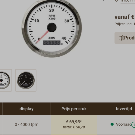
bedrijfss
bediening
vanaf
€
De toeren
Prijzen incl
inductiev
Rond ins
Prod
Leverbaar
display
Prijs per stuk
levertijd
€ 69,95*
0 - 4000 tpm
Voorraad
netto:
€ 58,78