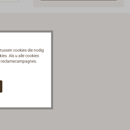
 tussen cookies die nodig
es. Als u alle cookies
an reclamecampagnes.