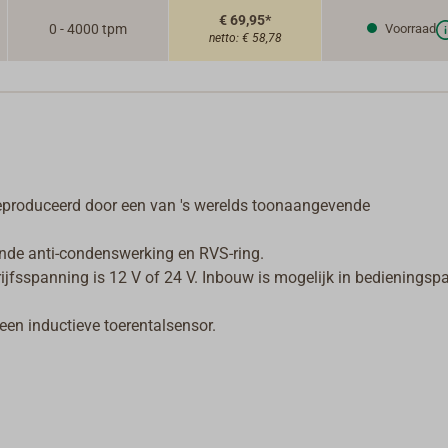
€ 69,95*
0 - 4000 tpm
Voorraad
netto:
€ 58,78
 geproduceerd door een van 's werelds toonaangevende
ende anti-condenswerking en RVS-ring.
drijfsspanning is 12 V of 24 V. Inbouw is mogelijk in bedieningsp
een inductieve toerentalsensor.